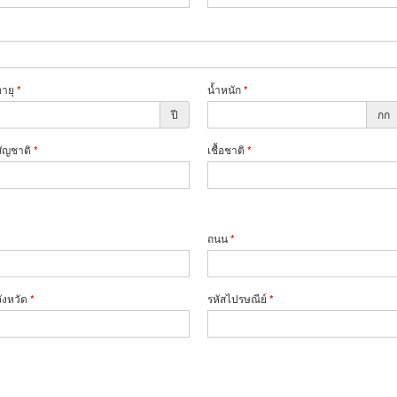
อายุ
*
น้ำหนัก
*
ปี
กก
สัญชาติ
*
เชื้อชาติ
*
ถนน
*
จังหวัด
*
รหัสไปรษณีย์
*