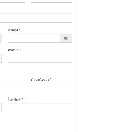
ส่วนสูง
*
ซม
ศาสนา
*
ตำบล/แขวง
*
โทรศัพท์
*