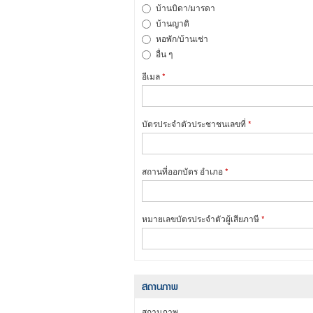
บ้านบิดา/มารดา
บ้านญาติ
หอพัก/บ้านเช่า
อื่น ๆ
อีเมล
*
บัตรประจำตัวประชาชนเลขที่
*
สถานที่ออกบัตร อำเภอ
*
หมายเลขบัตรประจำตัวผู้เสียภาษี
*
สถานภาพ
สถานภาพ